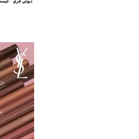
ديوتي فري "جيمس