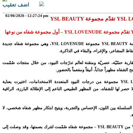
اضف تعقيب
02/06/2026 - 12:27:24 pm
YSL LOVENUDE –
تقدّم مجموعة
YSL LOVENUDE
– أول مجموعة شفاه من نوعها
مة
YSL BEAUTY
مجموعة
YSL LOVENUDE
، وهي مجموعة شفاه جديدة
ظ المشاعر، والإغراء، والبقاء في الذاكرة.
اربة حسّيّة، عصريّة ومتقنة لعالم تدرّجات النيود، من خلال منتجات صُمّمت
الشفاه مظهراً جذاباً، أنيقاً ومفعماً بالحضور.
YSL 
مجموعة من درجات النيود المتعددة الاستخدامات، اختيرت بعناية
 حصر لها للشفاه، من المظهر الطبيعي الناعم إلى الإطلالة البارزة، الراقية
لسلسلة بين اللون، الإحساس والتجربة، ويتيح ابتكار مظهر شفاه شخصي، لا
.
من
YSL BEAUTY
– مجموعة شفاه صُمّمت لتترك بصمتها، وقد وصلت إلى