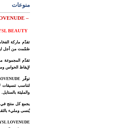
منوعات
YSL BEAUTY تقدّم مجموعة 
YSL BEAUTY
تقدّم ماركة الفخا
صُمّمت من أجل ايقا
تقدّم المجموعة مق
لإيقاظ الحواس ومنح 
توفّر
LOVENUDE
لتناسب تنسيقات لا
والمليئة بالستايل.
يجمع كل منتج في ا
يُنسى ومليء بالثقة
YSL LOVENUDE