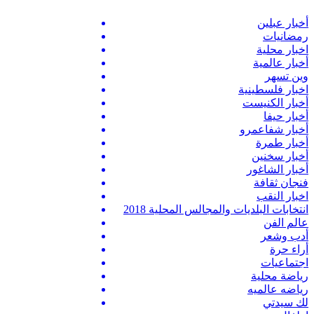
أخبار عبلين
رمضانيات
اخبار محلية
أخبار عالمية
وين تسهر
اخبار فلسطينية
أخبار الكنيست
أخبار حيفا
أخبار شفاعمرو
أخبار طمرة
أخبار سخنين
أخبار الشاغور
فنجان ثقافة
اخبار النقب
انتخابات البلديات والمجالس المحلية 2018
عالم الفن
أدب وشعر
أراء حرة
اجتماعيات
رياضة محلية
رياضه عالميه
لك سيدتي