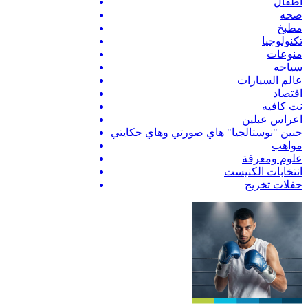
اطفال
صحه
مطبخ
تكنولوجيا
منوعات
سياحه
عالم السيارات
اقتصاد
نت كافيه
اعراس عبلين
حنين "نوستالجيا" هاي صورتي وهاي حكايتي
مواهب
علوم ومعرفة
انتخابات الكنيست
حفلات تخريج