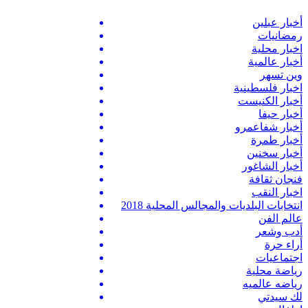
أخبار عبلين
رمضانيات
اخبار محلية
أخبار عالمية
وين تسهر
اخبار فلسطينية
أخبار الكنيست
أخبار حيفا
أخبار شفاعمرو
أخبار طمرة
أخبار سخنين
أخبار الشاغور
فنجان ثقافة
اخبار النقب
انتخابات البلديات والمجالس المحلية 2018
عالم الفن
أدب وشعر
أراء حرة
اجتماعيات
رياضة محلية
رياضه عالميه
لك سيدتي