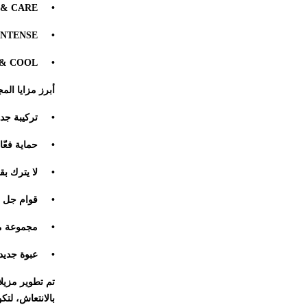
 & CARE
•
INTENSE
•
 & COOL
•
أبرز مزايا الم
• تركيبة جديد
• حماية فعّالة م
• لا يترك بقع
• قوام جل سه
• مجموعة من ال
• عبوة جديدة
تم تطوير مزيل
بالانتعاش، لتك