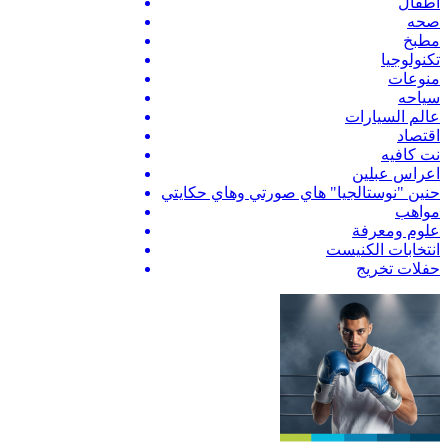
اطفال
صحه
مطبخ
تكنولوجيا
منوعات
سياحه
عالم السيارات
اقتصاد
نت كافيه
اعراس عبلين
حنين "نوستالجيا" هاي صورتي وهاي حكايتي
مواهب
علوم ومعرفة
انتخابات الكنيست
حفلات تخريج