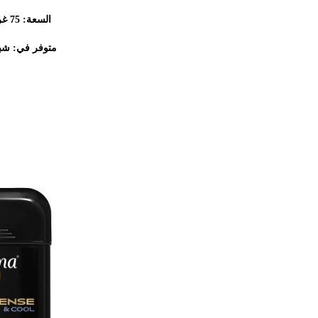
السعة: 75 غراما
متوفر في: شبك