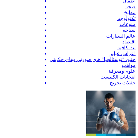
اطفال
صحه
مطبخ
تكنولوجيا
منوعات
سياحه
عالم السيارات
اقتصاد
نت كافيه
اعراس عبلين
حنين "نوستالجيا" هاي صورتي وهاي حكايتي
مواهب
علوم ومعرفة
انتخابات الكنيست
حفلات تخريج