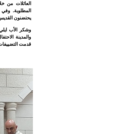
العائلات من خل
المطلوبة. وفي ن
يحتضنون القديس
وشكر الأب ايلي
والمدينة الاحتف
قدمت التضييفات 