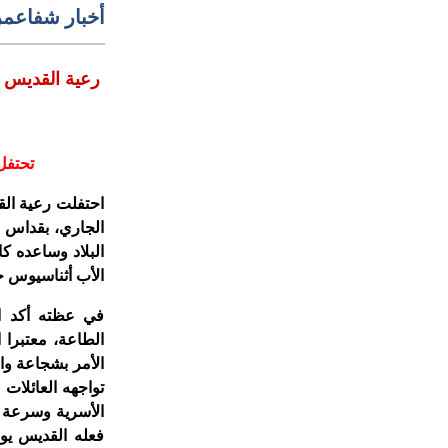
أخبار شفاعمر
رعية القديس 
تحتفل
الجاري، بقداس ا
البلاد وساعده ك
الأب أثناسيوس ح
في عظته أكد ا
الطاعة، معتبرا 
الأمر بشجاعة واق
تواجهه العائلات
الأسرية وسرعة ا
فعله القديس يو