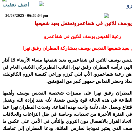
و
اضف تعقيب
20/03/2025 - 06:59:04 pm
يوسف للاتين في شفاعمروتحتفل بعيد شفيعها
رعية القديس يوسف للاتين في شفاعمرو
 بعيد شفيعها القديس يوسف بمشاركة المطران رفيق نهرا
احتفلت رعية القديس يوسف للاتين في شفاعمرو، بعيد شفيعها مساء الأربعاء 19 آذار
لهي ترأسه المطران رفيق نهرا، النائب البطريركي اللاتيني العام في
اهن رعية شفاعمرو، الأب ايلي كرزم وراعي كنيسة الروم الكاثوليك،
داد وحضر القداس جمهور كبير من المؤمنين.
لمطران رفيق نهرا على مميزات شخصية القديس يوسف وأهمها
الطاعة في هذه الحالة قوة وليس ضعفا، لأنه ينفذ إرادة الله ويتقبل
تناع ويعمل على تأدية واجبه بهذه القناعة. وتحدث المطران نهرا عما
 في الفترة الأخيرة من تحديات، وخاصة في ظل النزاعات والخلافات
تخاذ القرار بالانفصال دون التروي والتأني في الأمر، على عكس ما
سف الذي يعتبر نموذجا لحارس العائلة، ودعا المطران إلى تماسك