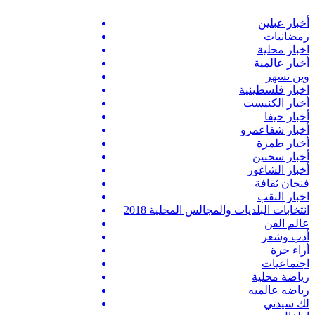
أخبار عبلين
رمضانيات
اخبار محلية
أخبار عالمية
وين تسهر
اخبار فلسطينية
أخبار الكنيست
أخبار حيفا
أخبار شفاعمرو
أخبار طمرة
أخبار سخنين
أخبار الشاغور
فنجان ثقافة
اخبار النقب
انتخابات البلديات والمجالس المحلية 2018
عالم الفن
أدب وشعر
أراء حرة
اجتماعيات
رياضة محلية
رياضه عالميه
لك سيدتي