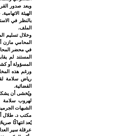
وبعد صدور القرا
الهيئة الاتهامية
بالنظر في الاست
الملف.
وخلال تسليم المل
المحامي مازن أب
في محضر المحاكمة
المستند لم يقاب
المسؤولة أو كش
ورغم هذه المخال
رياض سلامة لقاء
القضائية.
ويُخشى أن يشكل
لهروب سلامة من
الشبهات الجرمية
مكتب د. طلال أب
يُعد انتهاكًا صر
عرقلة سير العدال