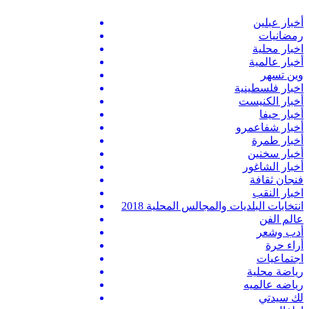
أخبار عبلين
رمضانيات
اخبار محلية
أخبار عالمية
وين تسهر
اخبار فلسطينية
أخبار الكنيست
أخبار حيفا
أخبار شفاعمرو
أخبار طمرة
أخبار سخنين
أخبار الشاغور
فنجان ثقافة
اخبار النقب
انتخابات البلديات والمجالس المحلية 2018
عالم الفن
أدب وشعر
أراء حرة
اجتماعيات
رياضة محلية
رياضه عالميه
لك سيدتي