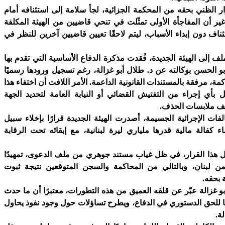
ر الظني بحقه من المحكمة الجزائية، لجأ سلامة إلى استئنافه أمام
. غير أن المفاجأة الأولى تمثّلت في تنحي قاضيين من الهيئة المكلفة
ئناف دون إبداء الأسباب، ليتم لاحقًا تعيين قاضيين آخرين للنظر في
ف إلى الهيئة الجديدة، فُقدت مذكرة الدفاع الأساسية التي تقدم بها
و الحسن بوكالته عن د. طلال أبو غزالة، رغم تسجيل ورودها رسميًا
، مرفقة بالمستندات القانونية الداعمة. الأمر اللافت أن اختفاء هذا
ل بأي إجراء من التفتيش القضائي أو النيابة العامة لتحديد الجهة
ف ملابسات الحذف.
فات الإجرائية الجسيمة، أصدرت الهيئة الجديدة قرارًا بإخلاء سبيل
 كفالة مالية قدرها ملياري ليرة لبنانية، مع إبقائه تحت الرقابة
 هذا القرار، في ظل غياب مستند جوهري من ملف الدعوى، تمهيدًا
 لبنان، وبالتالي من المحاكمة والسجن المتوقعين نتيجة ثبوت
 بحقه.
و غزالة عبّر عن قلقه العميق من هذه التطورات، معتبرًا أن ما حدث
يحًا للحق الدستوري في الدفاع، ويطرح تساؤلات حول وجود نفوذ يحاول
ة.