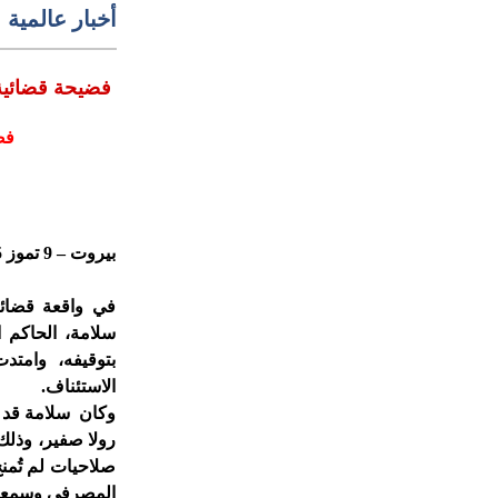
أخبار عالمية
فضيحة قضائية 
فض
بيروت – 9 تموز 2025
في واقعة قضائي
سلامة، الحاكم 
بتوقيفه، وامت
الاستئناف.
رولا صفير، وذلك 
صلاحيات لم تُمنح
المصرفي وسمعة ال