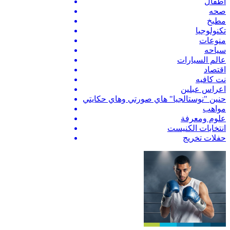
اطفال
صحه
مطبخ
تكنولوجيا
منوعات
سياحه
عالم السيارات
اقتصاد
نت كافيه
اعراس عبلين
حنين "نوستالجيا" هاي صورتي وهاي حكايتي
مواهب
علوم ومعرفة
انتخابات الكنيست
حفلات تخريج