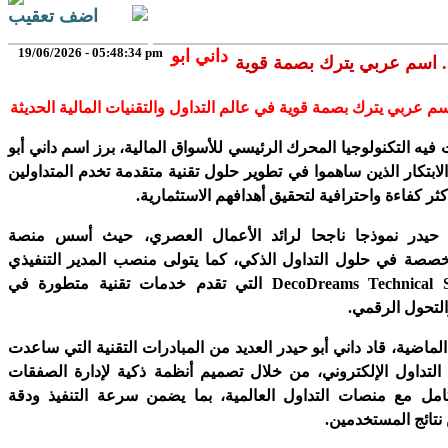
اضف تعقيب
19/06/2026 - 05:48:34 pm
داني ابو
.. اسم عربي يترك بصمة قوية
م عربي يترك بصمة قوية في عالم التداول والتقنيات المالية الحديثة
ه التكنولوجيا المحرك الرئيسي للأسواق المالية، برز اسم داني أبو
لابتكار الذين ساهموا في تطوير حلول تقنية متقدمة تخدم المتداولين
ثر كفاءة واحترافية لتحقيق أهدافهم الاستثمارية.
و حيدر نموذجا ناجحا لرائد الأعمال العصري، حيث أسس منصة
EAB المتخصصة في حلول التداول الذكي، كما يتولى منصب المدير التنفيذي
لشركة DecoDreams Technical Services التي تقدم خدمات تقنية متطورة في
التحول الرقمي.
ماضية، قاد داني أبو حيدر العديد من المبادرات التقنية التي ساعدت
التداول الإلكتروني، من خلال تصميم أنظمة ذكية لإدارة الصفقات
كامل مع منصات التداول العالمية، بما يضمن سرعة التنفيذ ودقة
نتائج المستخدمين.