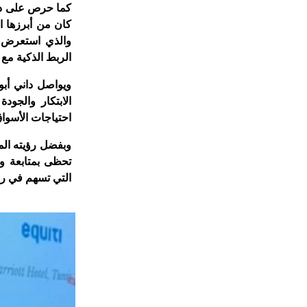
كما حرص على دعم
والذي استعرض أ
الربط الذكية مع MetaTrader 5 وTelegram.
ويواصل داني أبو
الابتكار والجود
احتياجات الأسواق
وبفضل رؤيته المس
تحظى بمتابعة واه
التي تسهم في رس