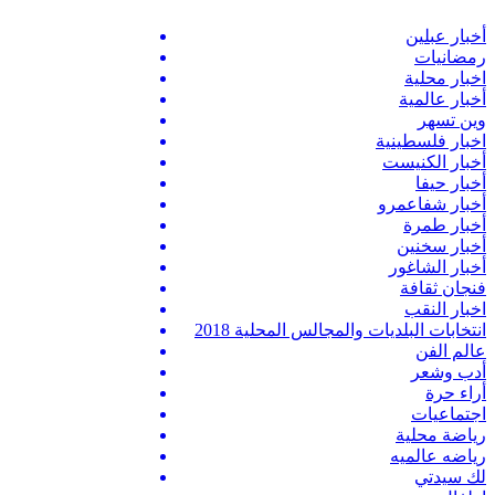
أخبار عبلين
رمضانيات
اخبار محلية
أخبار عالمية
وين تسهر
اخبار فلسطينية
أخبار الكنيست
أخبار حيفا
أخبار شفاعمرو
أخبار طمرة
أخبار سخنين
أخبار الشاغور
فنجان ثقافة
اخبار النقب
انتخابات البلديات والمجالس المحلية 2018
عالم الفن
أدب وشعر
أراء حرة
اجتماعيات
رياضة محلية
رياضه عالميه
لك سيدتي