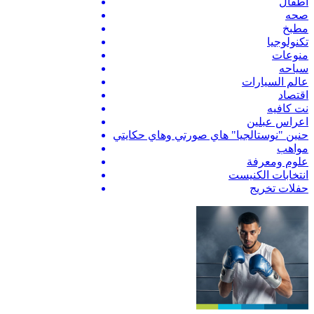
اطفال
صحه
مطبخ
تكنولوجيا
منوعات
سياحه
عالم السيارات
اقتصاد
نت كافيه
اعراس عبلين
حنين "نوستالجيا" هاي صورتي وهاي حكايتي
مواهب
علوم ومعرفة
انتخابات الكنيست
حفلات تخريج