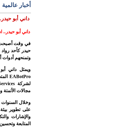
أخبار عالمية
داني أبو حيدر
داني أبو حيدر
..
اس
في وقت أصبحت في
حيدر كأحد رواد ا
وتمنحهم أدوات أك
ويمثل داني أب
otPro
مجالات الأتمتة و
وخلال السنوات ال
على تطوير بيئة 
والإشارات والت
المتابعة وتحسين 