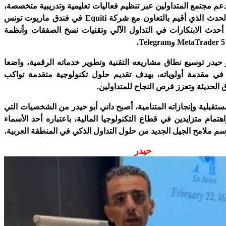
 مجتمع المتداولين عبر تنظيم فعاليات تعليمية وتدريبية متخصصة،
كان من أبرزها الحدث الذي أقيم بالتعاون مع شركة Equiti في فندق ماريوت تونس
حدث الابتكارات في التداول الآلي وتقنيات نسخ الصفقات وأنظمة
 حيدر توسيع نطاق مشاريعه التقنية وتطوير خدماته الرقمية، واضعا
ة في مقدمة أولوياته، بهدف تقديم حلول تكنولوجية متقدمة تواكب
 الحديثة وتعزز فرص النجاح للمتداولين.
تقبلية وإنجازاته المتنامية، أصبح داني أبو حيدر من الشخصيات التي
تمام متزايدين في قطاع التكنولوجيا المالية، باعتباره أحد الأسماء
م ملامح الجيل الجديد من حلول التداول الذكي في المنطقة العربية.
حيدر