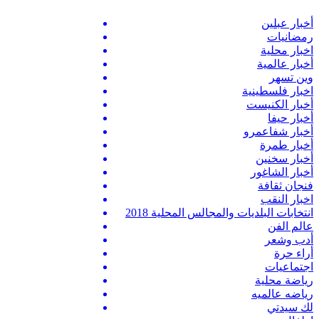
أخبار عبلين
رمضانيات
اخبار محلية
أخبار عالمية
وين تسهر
اخبار فلسطينية
أخبار الكنيست
أخبار حيفا
أخبار شفاعمرو
أخبار طمرة
أخبار سخنين
أخبار الشاغور
فنجان ثقافة
اخبار النقب
انتخابات البلديات والمجالس المحلية 2018
عالم الفن
أدب وشعر
أراء حرة
اجتماعيات
رياضة محلية
رياضه عالميه
لك سيدتي