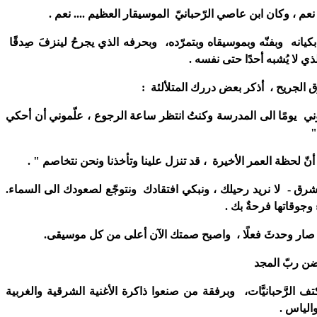
نعم ، وكان ابن عاصي الرّحبانيّ الموسيقار العظيم .... نعم .
ا بكيانه وبفنّه وبموسيقاه وبتمرّده، وبحرفه الذي يجرحُ لينزفَ صِدقًا
لذي لا يُشبه أحدًا حتى نفسه .
ق الجريح ، أذكر بعض دررك المتلألئة :
 يومًا الى المدرسة وكنتُ انتظر ساعة الرجوع ، علّموني أن أحكي
"
نّ لحظة العمر الأخيرة ، قد تنزل علينا وتأخذنا ونحن نتخاصم " .
شرق - لا نريد رحيلك ، ونبكي افتقادك ونتوجّع لصعودك الى السماء.
 وجوقاتها فرحةٌ بك .
صار وحدثَ فعلًا ، واصبح صمتك الآن أعلى من كل موسيقى.
ن ربّ المجد
ف الرَّحبانيَّات، وبرفقة من صنعوا ذاكرة الأغنية الشرقية والغربية
لياس .