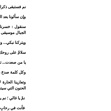
نم فستبقى ذكرا
وإن سألونا بعد ا
سنقول : خسرنا 
الجبال موسيقى ال
ويتركنا نبكي... 
سلامٌ على روحك
يا من صعدت... تا
وكل كلمة صدحَ ب
وتعازينا الحارة 
الحنون التي سيتف
نمْ يا غالي ؛ نم 
فأنت في رحابِ رب