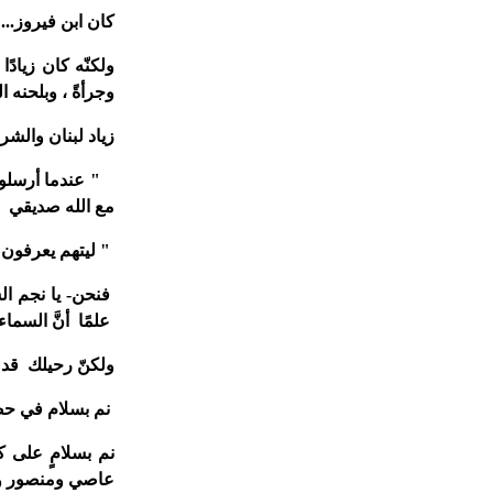
كان ابن فيروز... 
ولكنّه كان زيادً
وجرأةً ، وبلحنه ا
زياد لبنان والشر
" عندما أرسلوني
مع الله صديقي 
" ليتهم يعرفون أ
فنحن- يا نجم ال
علمًا أنَّ السماء
ولكنّ رحيلك قد 
نم بسلام في حض
نم بسلامٍ على كت
عاصي ومنصور وا