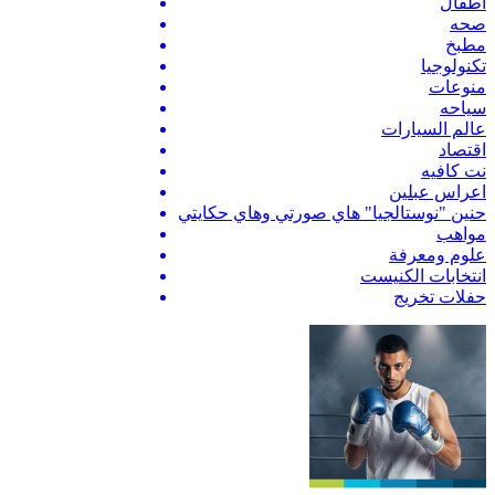
اطفال
صحه
مطبخ
تكنولوجيا
منوعات
سياحه
عالم السيارات
اقتصاد
نت كافيه
اعراس عبلين
حنين "نوستالجيا" هاي صورتي وهاي حكايتي
مواهب
علوم ومعرفة
انتخابات الكنيست
حفلات تخريج