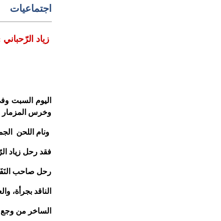
اجتماعيات
زياد الرّحباني
وخرس المزمار .
ونام اللحن الجم
فقد رحل زياد الرّ
رحل صاحب النَفَس
الناقد بجرأة، وا
الساخر من وجع وط