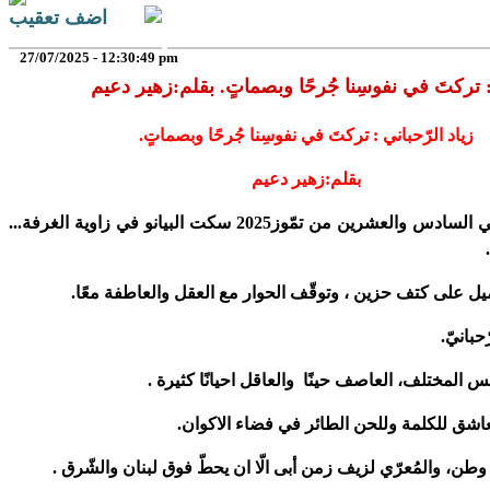
اضف تعقيب
27/07/2025 - 12:30:49 pm
 : تركتَ في نفوسِنا جُرحًا وبصماتٍ. بقلم:زهير دعيم
زياد الرّحباني : تركتَ في نفوسِنا جُرحًا وبصماتٍ.
بقلم:زهير دعيم
اليوم السبت وفي السادس والعشرين من تمّوز2025 سكت البيانو في زاوية الغرفة...
يل على كتف حزين ، وتوقّف الحوار مع العقل والعاطفة معًا.
حبانيّ.
 المختلف، العاصف حينًا والعاقل احيانًا كثيرة .
لعاشق للكلمة وللحن الطائر في فضاء الاكوان.
ن، والمُعرّي لزيف زمن أبى الّا ان يحطّ فوق لبنان والشّرق .