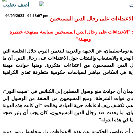
ت
اضف تعقيب
06/05/2025 - 04:18:07 pm
الاعتداءات على رجال الدين المسيحيين
 "الاعتداءات على رجال الدين المسيحيين سياسة ممنهجة خطيرة
ومهينة"
دة توما-سليمان، عن الجبهة والعربية للتغيير، اليوم، خلال الجلسة التي
لهجرة والاستيعاب والشتات حول الاعتداءات على رجال الدين، أن ما
 الدين المسيحيون من اعتداءات متكررة، ومنها حوادث مهينة
ية هي انعكاس مباشر لسياسات حكومية متطرفة تغذي الكراهية
يمان أن حوادث منع وصول المصلين إلى الكنائس في "سبت النور"،
أيدي قوات الشرطة، ومنع المسيحيين من الضفة من الوصول إلى
م، تكشف زيف ادعاءات حرية العبادة، وقالت: "ان كانت هذه الدولة
ديان، ما يحدث ضد رجال الدين المسيحيون، كان يجب أن يثير ضجة
يا في هذه الدولة".
ن تغاضي الحكومة عن هذه الاعتداءات، بل وتجاهلها رموز دينية