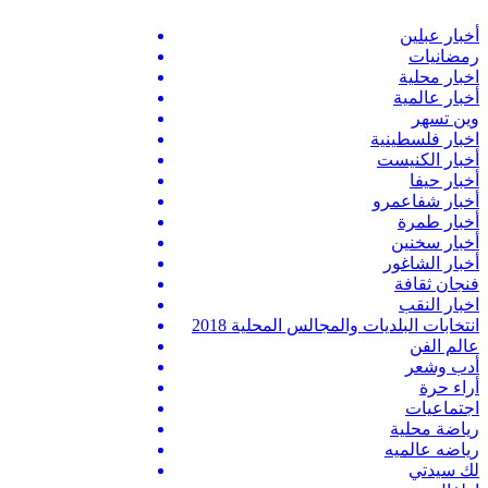
أخبار عبلين
رمضانيات
اخبار محلية
أخبار عالمية
وين تسهر
اخبار فلسطينية
أخبار الكنيست
أخبار حيفا
أخبار شفاعمرو
أخبار طمرة
أخبار سخنين
أخبار الشاغور
فنجان ثقافة
اخبار النقب
انتخابات البلديات والمجالس المحلية 2018
عالم الفن
أدب وشعر
أراء حرة
اجتماعيات
رياضة محلية
رياضه عالميه
لك سيدتي