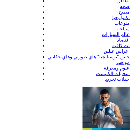
اطفال
صحه
مطبخ
تكنولوجيا
منوعات
سياحه
عالم السيارات
اقتصاد
نت كافيه
اعراس عبلين
حنين "نوستالجيا" هاي صورتي وهاي حكايتي
مواهب
علوم ومعرفة
انتخابات الكنيست
حفلات تخريج