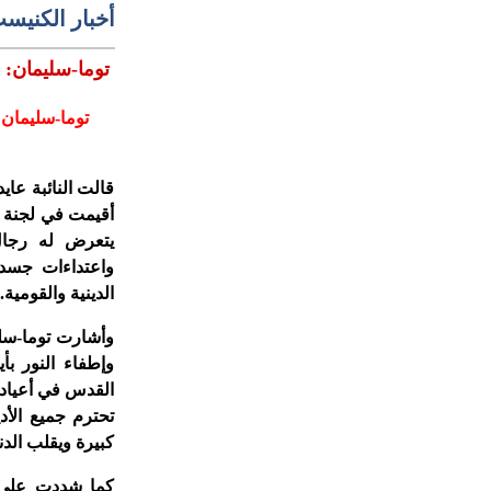
أخبار الكنيس
توما-سليمان: 
توما-سليمان:
قالت النائبة عاي
أقيمت في لجنة ا
يتعرض له رجال
واعتداءات جسد
الدينية والقومية.
وأشارت توما-سل
وإطفاء النور ب
القدس في أعياده
تحترم جميع الأ
كبيرة ويقلب الدن
كما شددت على أ