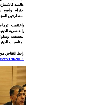
عالمية كالامتنا
احترام واضح و
المتطرفين المجان
واختتمت توما-
والعنصرية الدين
التعسفية وسلوك
المناسبات الدينية
رابط النقاش من 
essettv120/20190