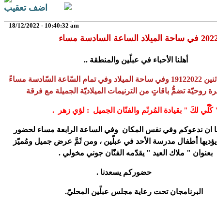
اضف تعقيب
18/12/2022 - 10:40:32 am
أهلنا الأحباء في عبلّين والمنطقة ..
ننتظركم غدًا الاثنين 19122022 وفي ساحة الميلاد وفي تمام السّاعة السّادسة مساءً
 روحيّة تضمُّ باقاتٍ من الترنيمات الميلاديّة الجميلة مع فرقة
 كُلّي لكَ " بقيادة المُرنّم والفنّان الجميل : لؤي زهر .
ا ان ندعوكم وفي نفس المكان وفي الساعة الرابعة مساء لحضور
ؤديها أطفال مدرسة الأحد في عبلّين ، ومن ثَمَّ عرض جميل ومُميّز
بعنوان " ملاك العيد " يقدّمه الفنّان جوني مخولي .
حضوركم يسعدنا .
البرنامجان تحت رعاية مجلس عبلّين المحليّ.