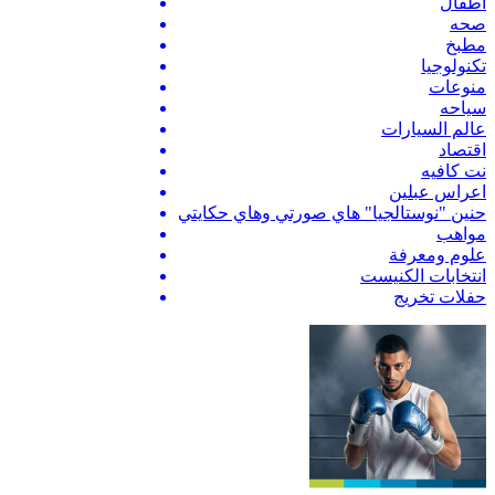
اطفال
صحه
مطبخ
تكنولوجيا
منوعات
سياحه
عالم السيارات
اقتصاد
نت كافيه
اعراس عبلين
حنين "نوستالجيا" هاي صورتي وهاي حكايتي
مواهب
علوم ومعرفة
انتخابات الكنيست
حفلات تخريج