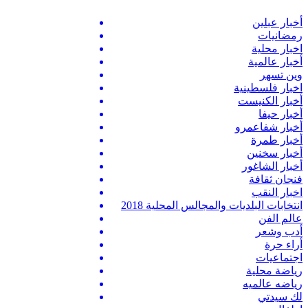
أخبار عبلين
رمضانيات
اخبار محلية
أخبار عالمية
وين تسهر
اخبار فلسطينية
أخبار الكنيست
أخبار حيفا
أخبار شفاعمرو
أخبار طمرة
أخبار سخنين
أخبار الشاغور
فنجان ثقافة
اخبار النقب
انتخابات البلديات والمجالس المحلية 2018
عالم الفن
أدب وشعر
أراء حرة
اجتماعيات
رياضة محلية
رياضه عالميه
لك سيدتي