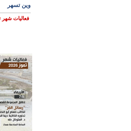
وين تسهر
فعاليات شهر تموز 7 في متحف م