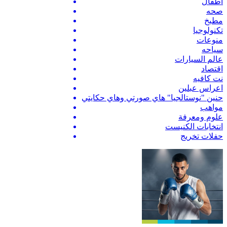
اطفال
صحه
مطبخ
تكنولوجيا
منوعات
سياحه
عالم السيارات
اقتصاد
نت كافيه
اعراس عبلين
حنين "نوستالجيا" هاي صورتي وهاي حكايتي
مواهب
علوم ومعرفة
انتخابات الكنيست
حفلات تخريج