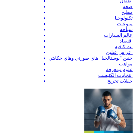
اطفال
صحه
مطبخ
تكنولوجيا
منوعات
سياحه
عالم السيارات
اقتصاد
نت كافيه
اعراس عبلين
حنين "نوستالجيا" هاي صورتي وهاي حكايتي
مواهب
علوم ومعرفة
انتخابات الكنيست
حفلات تخريج