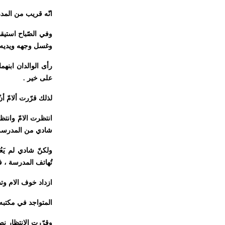
انّه قريب من المدرس
وفي الصّباح استيقظ
وغسل وجهه ويديه و
رأى الوالدان ابنهما
على خير .
لذلك قرّرت ألامّ أنّ
انتظرت الامّ وانتظ
شادي من المدرسة
ولكنّ شادي لم يَع
تُهاتف المدرسة ، ف
ازداد خوف الام وت
المتواجد في مكتبه 
وقرّرت الانتظار ن