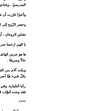
المدرسيّ ، وشادي ل
وأخيرًا قرّرت أن ت
وحضر الزّوج إلى ال
تشاور الزوجان ، أيخ
يا الهي ارحمنا صرخت 
ها هو جرس الهاتف ي
حالاً وسريعًا .
وبكت ألام من الف
بكلّ شيء هيّا أسر
ركبا السّيارة. وفي
فقد وجده البوّاب ق
****