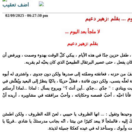
اضف تعقيب
02/09/2025 - 06:27:30 pm
وم ... بقلم :زهير دعيم
لا ملجأ بعد اليوم ...
بقلم :زهير دعيم
، طفل حزين جدًا في هذه الأيام ، يبكي كلّ الوقت بهدوء وصمت ، ويرفض أن
ان يفعل ، حتى عصير البرتقال الطبيعيّ الذي كان يحبّه لم يقربه.
فِّفَ من حزنه ، فعانقته وضمّته إلى صدرها ولكن دون جدوى ، واشترى له أبوه
لعلّه ينسى، ولكن دون فائدة ، فظلَّ حزينًا ، باكيًا ينظرُ إلى البعيد ويُفتِّش في
 وينادي : " جدّي ...جدّي ..أين أنتَ ؟" ويروح يسأل : لماذا ...لماذا أرسلتم
 فأنا احبّه ، أحبّ قصصه وحكاياته ، وأحبّ مرافقته في مشاويره ، أريده أنْ
وحيدها وتقول : ... انها الظروف يا حبيبي ، لعنَ الله الظروف ، ولكن اطمئن
إليه ، فالملجأ لا يبعد كثيرًا عن بيتنا ، انّه بجانب مدرستكَ يا شادي ..قريبًا يا
أنت وأبوك ، وسنأخذ له في عيده كعكةً جميلة لذيذة.