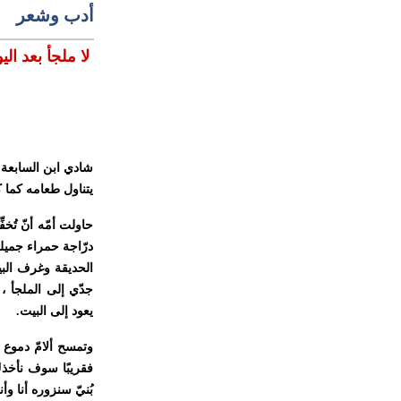
أدب وشعر
لا ملجأ بعد الي
شادي ابن السابعة 
يتناول طعامه كما ك
حاولت أمّه أنّ تُخ
درّاجة حمراء جميلة 
الحديقة وغرف البيت
جدّي إلى الملجأ ،
يعود إلى البيت.
وتمسح ألامّ دموع 
فقريبًا سوف نأخذكَ 
بُنيّ سنزوره أنا و