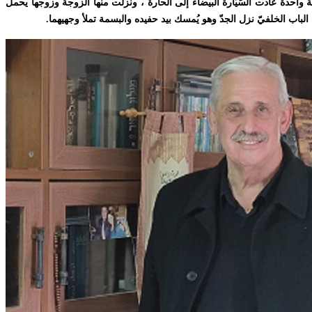
واحدة عادت السّيّارة البيضاء إلى الحارة ، ونزلت منها الزوجة وزوجها يحمل
الباب الخلفيّ نزل الجدّ وهو يُمسك بيد حفيده والبسمة تملأ وجهيهما.