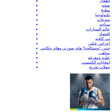
اطفال
صحه
مطبخ
تكنولوجيا
منوعات
سياحه
عالم السيارات
اقتصاد
نت كافيه
اعراس عبلين
حنين "نوستالجيا" هاي صورتي وهاي حكايتي
مواهب
علوم ومعرفة
انتخابات الكنيست
حفلات تخريج