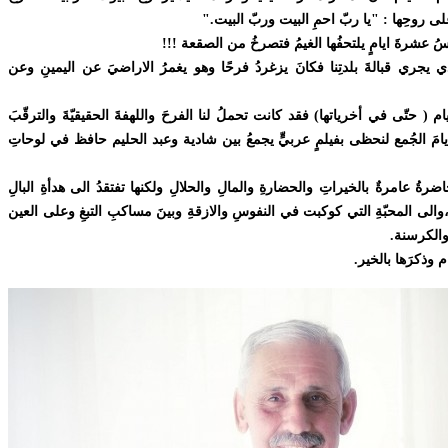
على روحِها : "يا ربّ احمِ البيت وربّ البيت
".
عشرةَ ايامٍ يلتحفُها الغيمُ فتصرخُ من الصقعة
!!!
ي يجري قبالةَ بلدتِنا فكانَ يزغردُ فرحًا وهو يغمرُ الاراضيَ عن اليمينِ وعن
م ( حتّى في أخرياتها) فقد كانت تحملُ لنا الفرحَ واللهفةَ الحقيقيّةَ والترقّبَ
امَ الجُمع لنحظى بفيلمٍ عربيٍّ يجمعُ بين شادية وعبد الحليم حافظ في لوحاتِ
الحاضرةُ عامرةٌ بالخيراتِ والحضارةِ والمالِ والحلالِ ولكنها تفتقدُ الى هدأةِ البالِ
الى المحبّةِ التي كوكبت في النفوسِ والازقةِ وبينَ مساكبِ التبغِ وعلى العين
الكرسنة
.
م وذكرَها بالخير
.