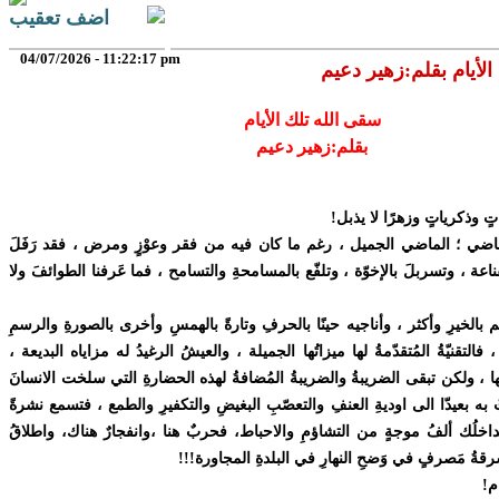
اضف تعقيب
04/07/2026 - 11:22:17 pm
لأيام بقلم:زهير دعيم
سقى الله تلك الأيام
بقلم:زهير دعيم
ٍ وذكرياتٍ وزهرًا لا يذبل
!
اضي ؛ الماضي الجميل ، رغم ما كان فيه من فقر وعوْزٍ ومرض ، فقد رَفَلَ
لقناعة ، وتسربلَ بالإخوّة ، وتلفّع بالمسامحةِ والتسامح ، فما عَرفنا الطوائفَ ولا
عم بالخيرِ وأكثر ، وأناجيه حينًا بالحرفِ وتارةً بالهمسِ وأخرى بالصورةِ والرسمِ
التقنيّةُ المُتقدّمةُ لها ميزاتُها الجميلة ، والعيشُ الرغيدُ له مزاياه البديعة ،
ها ، ولكن تبقى الضريبةُ والضريبةُ المُضافةُ لهذه الحضارةِ التي سلخت الانسانَ
به بعيدّا الى اوديةِ العنفِ والتعصّبِ البغيضِ والتكفيرِ والطمع ، فتسمع نشرةً
تداخلُك ألفُ موجةٍ من التشاؤمِ والاحباط، فحربٌ هنا ،وانفجارٌ هناك، واطلاقُ
ةُ مَصرفٍ في وَضحِ النهارِ في البلدةِ المجاورة
!!!
م
!