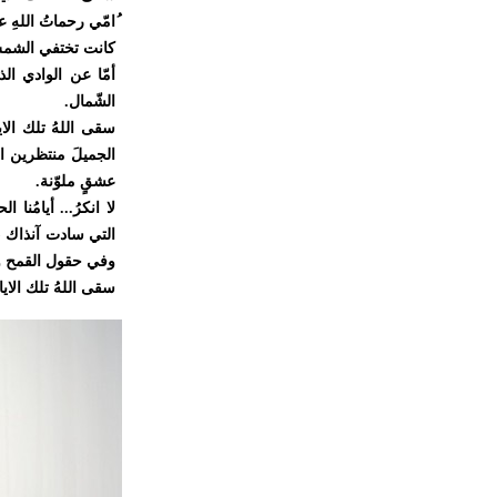
ُامّي رحماتُ اللهِ 
كانت تختفي الشمسُ 
أمّا عن الوادي الذ
الشّمال
.
سقى اللهُ تلك الايا
الجميلَ منتظرين اي
عشقٍ ملوّنة
.
لا انكرُ... أيامُنا 
التي سادت آنذاك ،و
وفي حقول القمح و
سقى اللهُ تلك الايا