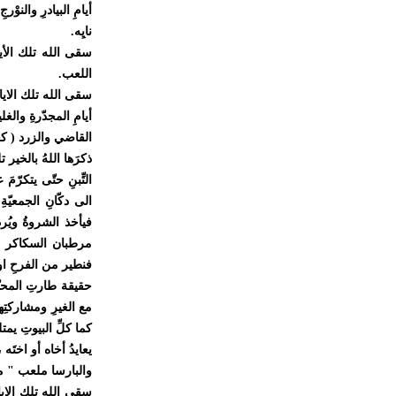
أيامِ البيادرِ والنوْ
نايِه
.
سقى الله تلك الأيا
اللعب
.
سقى الله تلك الايا
أيامِ المجدّرةِ والغل
القاضي والزرد ( كع
ذكرَها اللهُ بالخير 
التِّبنِ حتّى يتكرّ
الى دكّانِ الجمعيّ
فيأخذ الشروةُ ويُرد
مرطبان السكاكر الح
فنطير من الفرحِ او
حقيقة طارتِ المحبّة
مع الغيرِ ومشاركتِه
كما كلِّ البيوتِ يم
يعايدُ أخاه أو اختَ
والبارسا ملعب " 
سقى الله تلك الايام 