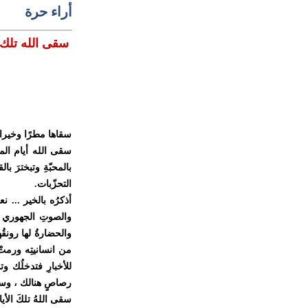
أراء حرة
سقى الله تلك ا
سقاها مطرًا وخيرات
سقى الله أيام الم
بالمحبّةِ وتبخترَ با
التحزّبات
.
أذكرُه بالخير ... ن
والصوتِ الجهوري ، ف
والحضارةُ لها رونقُ
من انسانيتِه ورمتْ 
للأخبارِ فتدخلُك و
رصاصٍ هنالك ، وسرق
سقى اللهُ تلكَ الأيا