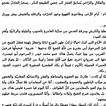
رجِ والعجّالِ والرّاعي يُسابقُ الفجرَ الى حِضنِ الطبيعةِ البكر ، يسحرُ العنادلَ بشجوِ
م ؛ أيامِ الرَّحى وطاحونةِ القهوةِ وعودِ الحرّاثِ والزقلةِ والشيش بيش وورق
م
....
يظةِ والكرشِ ومرقةِ العدسِ من سدّتِنا العامرةِ بالحبوبِ والبليلةِ والزلابيّةِ ولُقمِ
ك العيد)
.
تلك الأيامِ التي كنتُ احيانًا اركبُ ظهر النورجِ ايامًا وانتظرُ بلهفة فصْلَ القمحِ عن
مَ عليّ المرحومُ أبي بشيءٍ من غلّةِ القمحِ كنّا ندعوها " شروة" فنحملُها فرحينَ
ةِ القريبِ من بيتنِا حيثُ يعملُ هناك عمو محمد حيدر ( المرحوم أبو عيسى)،
فها الى شرواتٍ اخرى تقبعُ في قُفّةٍ تقتعدُ زاويةُ من الدّكان ، ثمّ يقومُ الى
مراء الجميلة (ألأوم ) فيملأَ او يكاد الطنجرةَ الصغيرةَ التي احتوت القمح،
 نكاد
.
ُ أو كادت ؛ طارتْ مع العفويةِ والبساطةِ والفقرِ والانسانيّةِ الفطريّةِ والشعورِ
م صبّاتِ الباطونِ والحصيدةِ والتعشيب ، أمّا عنِ المعايداتِ فلا تسألْ فكان بيتُنا
تلئُ يومَ العيدِ بالمعايدين من كلّ الطوائف ، أمّا اليوم فيا حسرة فليس هناك من
ه ، بل يعايدون شرمَ الشيخ وايلات وانطاليا ، وأمّا الميسورون فلندن مربط خيلهم
ميسهم
"
... أيام كانَ المطرُ مطرًا حقيقيًا والرعدُ أصيلًا يزعزعُ البيوتَ الترابيّةَ فتصرخ