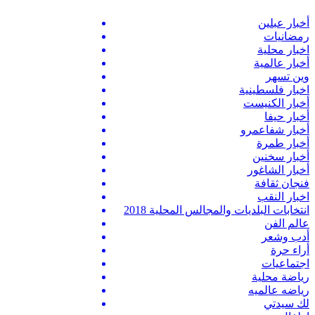
أخبار عبلين
رمضانيات
اخبار محلية
أخبار عالمية
وين تسهر
اخبار فلسطينية
أخبار الكنيست
أخبار حيفا
أخبار شفاعمرو
أخبار طمرة
أخبار سخنين
أخبار الشاغور
فنجان ثقافة
اخبار النقب
انتخابات البلديات والمجالس المحلية 2018
عالم الفن
أدب وشعر
أراء حرة
اجتماعيات
رياضة محلية
رياضه عالميه
لك سيدتي