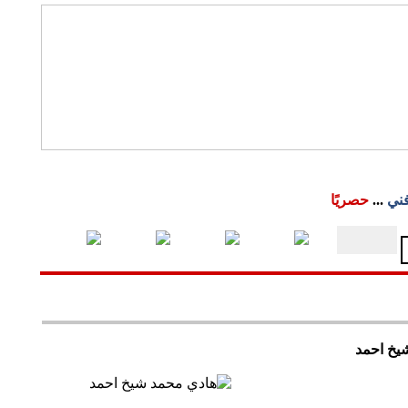
فني
...
حصريًا
يخ احمد