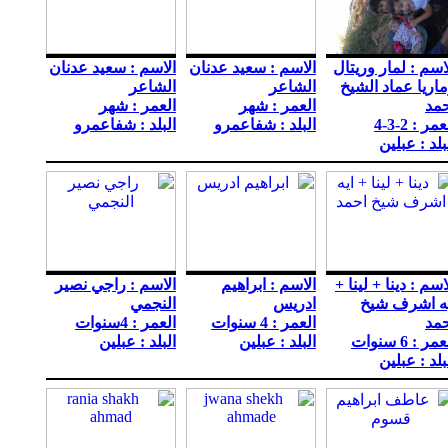
اسم : لمار وريتال
الاسم : سعيد عدنان
الاسم : سعيد عدنان
اريا عماد الشيخ
الشاعر
الشاعر
مد
العمر : شهر
العمر : شهر
مر : 2-3-4
البلد : شفاعمرو
البلد : شفاعمرو
بلد : عبلين
اسم : دينا + لينا +
الاسم : ابراهيم
الاسم : راجي نصير
يه اشرف شيخ
ادريس
النجمي
مد
العمر : 4 سنوات
العمر : 4سنوات
مر : 6 سنوات
البلد : عبلين
البلد : عبلين
بلد : عبلين