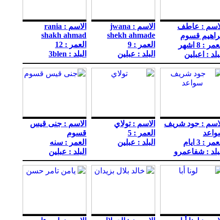
اسم : عاطف
الاسم : jwana
الاسم : rania
shakh ahmad
shekh ahmade
راهيم قسوم
العمر : 9
العمر : 12
مر : 8 اشهر
البلد : عبلين
البلد : 3blen
بلد : اعبلين
اسم : جود شريف
الاسم : تولاي
الاسم : جنى قيس
واعد
العمر : 5
قسوم
مر : 3 ايام
البلد : عبلين
العمر : سنه
بلد : شفاعمرو
البلد : عبلين