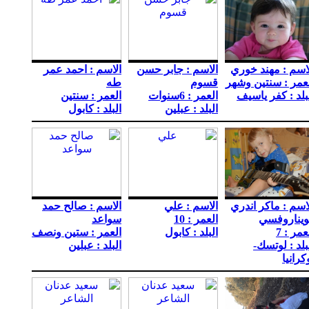
اسم : مهند خوري
الاسم : جابر حسن
الاسم : احمد عمر
عمر : سنتين وشهر
قسوم
طه
بلد : كفر ياسيف
العمر : 6سنوات
العمر : سنتين
البلد : عبلين
البلد : كابول
اسم : ماكر اندري
الاسم : علي
الاسم : صالح حمد
ويناروفسي
العمر : 10
سواعد
عمر : 7
البلد : كابول
العمر : ستين ونصف
بلد : لوتسك-
البلد : عبلين
كرانيا