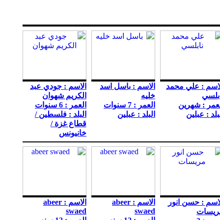
اسم : علي محمد
الاسم : باسل اسد
الاسم : جودي عبد
بلسي
خليه
الكريم شهوان
عمر : شهرين
العمر : 7 سنوات
العمر : 6 سنوات
بلد : عبلين
البلد : عبلين
البلد : فلسطين /
قطاع غزة /
خانيونس
اسم : حسن انور
الاسم : abeer
الاسم : abeer
swaed
swaed
ريسات