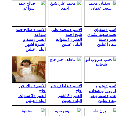
اسم : سفيان
الاسم : محمد علي
الاسم : صالح حمد
مد سعيد عثمان
شيخ احمد
سواعد
عمر : سنة
العمر : 4سنوات
العمر : سنة و
بلد : اعبلين
البلد : عبلين
عشرة اشهر
البلد : عبلين
اسم : نجيب
الاسم : عاطف خير
الاسم : ملك خير
روب أبو شحادة
حاج
حاج
عمر : سنة ونص
العمر : 5 اشهر
العمر : 3 سنوات
بلد : عبلين
البلد : عبلين
البلد : عبلين